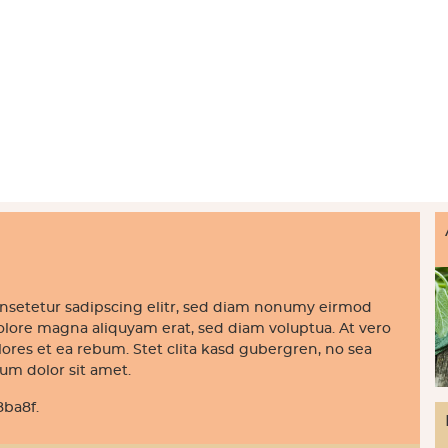
onsetetur sadipscing elitr, sed diam nonumy eirmod
olore magna aliquyam erat, sed diam voluptua. At vero
lores et ea rebum. Stet clita kasd gubergren, no sea
um dolor sit amet.
8ba8f.