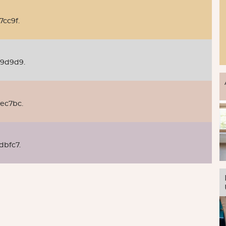
7cc9f.
d9d9d9.
ec7bc.
dbfc7.